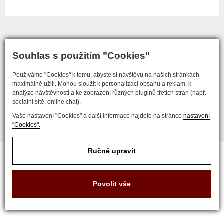
Souhlas s použitím "Cookies"
COPYRIGHT © 2017 ZLATNICTVÍ NEŠKUDLA
Používáme "Cookies" k tomu, abyste si návštěvu na našich stránkách
maximálně užili. Mohou sloužit k personalizaci obsahu a reklam, k
analýze návštěvnosti a ke zobrazení různých pluginů třetích stran (např.
socialní sítě, online chat).
Vaše nastavení "Cookies" a další informace najdete na stránce
nastavení
Developed by
"Cookies".
Nastavení soukromí
Ručně upravit
Povolit vše