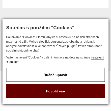
Souhlas s použitím "Cookies"
COPYRIGHT © 2017 ZLATNICTVÍ NEŠKUDLA
Používáme "Cookies" k tomu, abyste si návštěvu na našich stránkách
maximálně užili. Mohou sloužit k personalizaci obsahu a reklam, k
analýze návštěvnosti a ke zobrazení různých pluginů třetích stran (např.
socialní sítě, online chat).
Vaše nastavení "Cookies" a další informace najdete na stránce
nastavení
Developed by
"Cookies".
Nastavení soukromí
Ručně upravit
Povolit vše