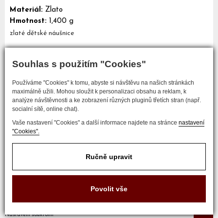
Materiál:
Zlato
Hmotnost:
1,400 g
zlaté dětské náušnice
Souhlas s použitím "Cookies"
Mám zájem o tento šperk
Používáme "Cookies" k tomu, abyste si návštěvu na našich stránkách
maximálně užili. Mohou sloužit k personalizaci obsahu a reklam, k
analýze návštěvnosti a ke zobrazení různých pluginů třetích stran (např.
socialní sítě, online chat).
Vaše nastavení "Cookies" a další informace najdete na stránce
nastavení
"Cookies".
Ručně upravit
COPYRIGHT © 2017 ZLATNICTVÍ NEŠKUDLA
Povolit vše
Developed by
Nastavení soukromí