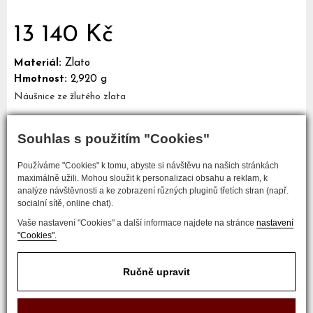
13 140 Kč
Materiál:
Zlato
Hmotnost:
2,920 g
Náušnice ze žlutého zlata
Souhlas s použitím "Cookies"
Mám zájem o tento šperk
Používáme "Cookies" k tomu, abyste si návštěvu na našich stránkách
maximálně užili. Mohou sloužit k personalizaci obsahu a reklam, k
analýze návštěvnosti a ke zobrazení různých pluginů třetích stran (např.
socialní sítě, online chat).
Vaše nastavení "Cookies" a další informace najdete na stránce
nastavení
"Cookies".
Ručně upravit
COPYRIGHT © 2017 ZLATNICTVÍ NEŠKUDLA