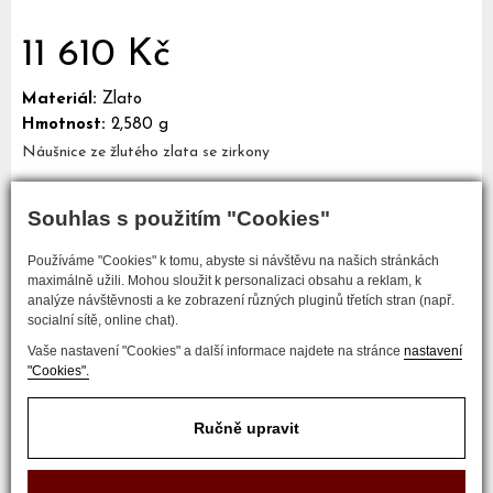
11 610 Kč
Materiál:
Zlato
Hmotnost:
2,580 g
Náušnice ze žlutého zlata se zirkony
Souhlas s použitím "Cookies"
Mám zájem o tento šperk
Používáme "Cookies" k tomu, abyste si návštěvu na našich stránkách
maximálně užili. Mohou sloužit k personalizaci obsahu a reklam, k
analýze návštěvnosti a ke zobrazení různých pluginů třetích stran (např.
socialní sítě, online chat).
Vaše nastavení "Cookies" a další informace najdete na stránce
nastavení
"Cookies".
Ručně upravit
COPYRIGHT © 2017 ZLATNICTVÍ NEŠKUDLA