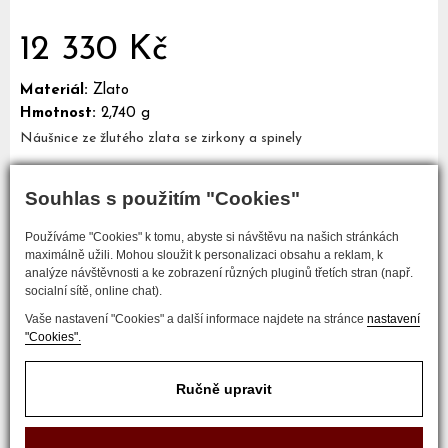
12 330 Kč
Materiál:
Zlato
Hmotnost:
2,740 g
Náušnice ze žlutého zlata se zirkony a spinely
Souhlas s použitím "Cookies"
Mám zájem o tento šperk
Používáme "Cookies" k tomu, abyste si návštěvu na našich stránkách
maximálně užili. Mohou sloužit k personalizaci obsahu a reklam, k
analýze návštěvnosti a ke zobrazení různých pluginů třetích stran (např.
socialní sítě, online chat).
Vaše nastavení "Cookies" a další informace najdete na stránce
nastavení
"Cookies".
Ručně upravit
COPYRIGHT © 2017 ZLATNICTVÍ NEŠKUDLA