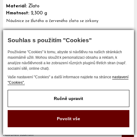
Materiál:
Zlato
Hmotnost:
2,300 g
Náušnice ze žlutého a červeného zlata se zirkony
Souhlas s použitím "Cookies"
Mám zájem o tento šperk
Používáme "Cookies" k tomu, abyste si návštěvu na našich stránkách
maximálně užili. Mohou sloužit k personalizaci obsahu a reklam, k
analýze návštěvnosti a ke zobrazení různých pluginů třetích stran (např.
socialní sítě, online chat).
Vaše nastavení "Cookies" a další informace najdete na stránce
nastavení
"Cookies".
Ručně upravit
COPYRIGHT © 2017 ZLATNICTVÍ NEŠKUDLA
Povolit vše
Developed by
Nastavení soukromí