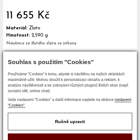
11 655 Kč
Materiál:
Zlato
Hmotnost:
2,590 g
Náušnice ze žlutého zlata se zirkony
Souhlas s použitím "Cookies"
Mám zájem o tento šperk
Používáme "Cookies" k tomu, abyste si návštěvu na našich stránkách
maximálně užili. Mohou sloužit k personalizaci obsahu a reklam, k
analýze návštěvnosti a ke zobrazení různých pluginů třetích stran (např.
socialní sítě, online chat).
Vaše nastavení "Cookies" a další informace najdete na stránce
nastavení
"Cookies".
Ručně upravit
COPYRIGHT © 2017 ZLATNICTVÍ NEŠKUDLA