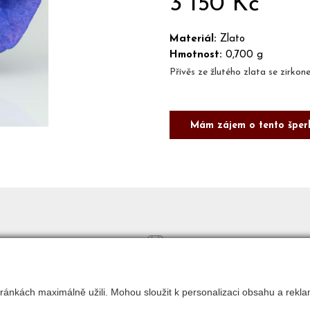
3 150 Kč
Materiál:
Zlato
Hmotnost:
0,700 g
Přívěs ze žlutého zlata se zirkon
Mám zájem o tento šper
COPYRIGHT © 2017 ZLATNICTVÍ NEŠKUDLA
ránkách maximálně užili. Mohou sloužit k personalizaci obsahu a rekla