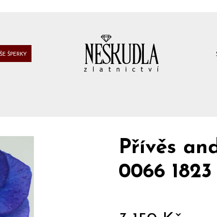
ŠE ŠPERKY
Přívěs an
0066 1823