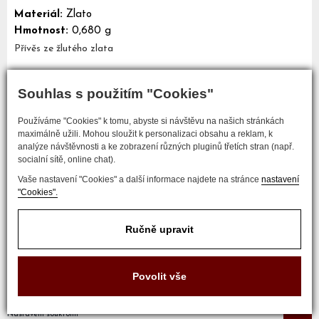
Materiál:
Zlato
Hmotnost:
0,680 g
Přívěs ze žlutého zlata
Souhlas s použitím "Cookies"
Mám zájem o tento šperk
Používáme "Cookies" k tomu, abyste si návštěvu na našich stránkách
maximálně užili. Mohou sloužit k personalizaci obsahu a reklam, k
analýze návštěvnosti a ke zobrazení různých pluginů třetích stran (např.
socialní sítě, online chat).
Vaše nastavení "Cookies" a další informace najdete na stránce
nastavení
"Cookies".
Ručně upravit
COPYRIGHT © 2017 ZLATNICTVÍ NEŠKUDLA
Povolit vše
Developed by
Nastavení soukromí