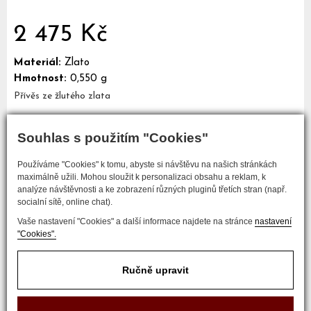
2 475 Kč
Materiál:
Zlato
Hmotnost:
0,550 g
Přívěs ze žlutého zlata
Souhlas s použitím "Cookies"
Mám zájem o tento šperk
Používáme "Cookies" k tomu, abyste si návštěvu na našich stránkách
maximálně užili. Mohou sloužit k personalizaci obsahu a reklam, k
analýze návštěvnosti a ke zobrazení různých pluginů třetích stran (např.
socialní sítě, online chat).
Vaše nastavení "Cookies" a další informace najdete na stránce
nastavení
"Cookies".
Ručně upravit
COPYRIGHT © 2017 ZLATNICTVÍ NEŠKUDLA