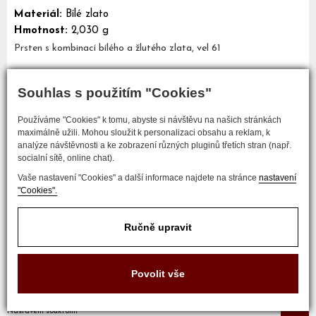
Materiál:
Bílé zlato
Hmotnost:
2,030 g
Prsten s kombinací bílého a žlutého zlata, vel 61
Souhlas s použitím "Cookies"
Mám zájem o tento šperk
Používáme "Cookies" k tomu, abyste si návštěvu na našich stránkách
maximálně užili. Mohou sloužit k personalizaci obsahu a reklam, k
analýze návštěvnosti a ke zobrazení různých pluginů třetích stran (např.
socialní sítě, online chat).
Vaše nastavení "Cookies" a další informace najdete na stránce
nastavení
"Cookies".
Ručně upravit
COPYRIGHT © 2017 ZLATNICTVÍ NEŠKUDLA
Povolit vše
Developed by
Nastavení soukromí