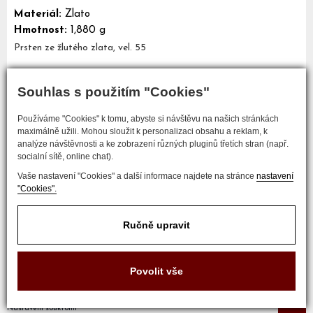
Materiál:
Zlato
Hmotnost:
1,880 g
Prsten ze žlutého zlata, vel. 55
Souhlas s použitím "Cookies"
Mám zájem o tento šperk
Používáme "Cookies" k tomu, abyste si návštěvu na našich stránkách
maximálně užili. Mohou sloužit k personalizaci obsahu a reklam, k
analýze návštěvnosti a ke zobrazení různých pluginů třetích stran (např.
socialní sítě, online chat).
Vaše nastavení "Cookies" a další informace najdete na stránce
nastavení
"Cookies".
Ručně upravit
COPYRIGHT © 2017 ZLATNICTVÍ NEŠKUDLA
Povolit vše
Developed by
Nastavení soukromí