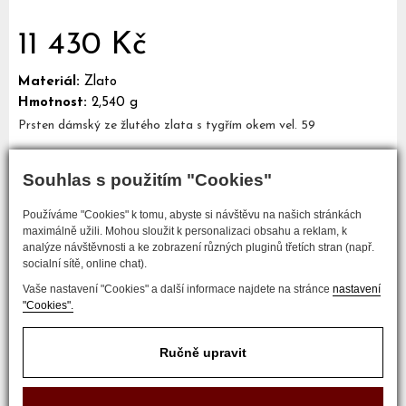
11 430 Kč
Materiál:
Zlato
Hmotnost:
2,540 g
Prsten dámský ze žlutého zlata s tygřím okem vel. 59
Souhlas s použitím "Cookies"
Mám zájem o tento šperk
Používáme "Cookies" k tomu, abyste si návštěvu na našich stránkách
maximálně užili. Mohou sloužit k personalizaci obsahu a reklam, k
analýze návštěvnosti a ke zobrazení různých pluginů třetích stran (např.
socialní sítě, online chat).
Vaše nastavení "Cookies" a další informace najdete na stránce
nastavení
"Cookies".
Ručně upravit
COPYRIGHT © 2017 ZLATNICTVÍ NEŠKUDLA