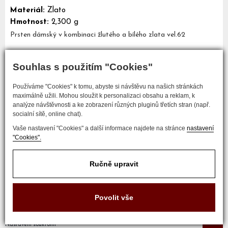
Materiál:
Zlato
Hmotnost:
2,300 g
Prsten dámský v kombinaci žlutého a bílého zlata vel.62
Souhlas s použitím "Cookies"
Mám zájem o tento šperk
Používáme "Cookies" k tomu, abyste si návštěvu na našich stránkách
maximálně užili. Mohou sloužit k personalizaci obsahu a reklam, k
analýze návštěvnosti a ke zobrazení různých pluginů třetích stran (např.
socialní sítě, online chat).
Vaše nastavení "Cookies" a další informace najdete na stránce
nastavení
"Cookies".
Ručně upravit
COPYRIGHT © 2017 ZLATNICTVÍ NEŠKUDLA
Povolit vše
Developed by
Nastavení soukromí