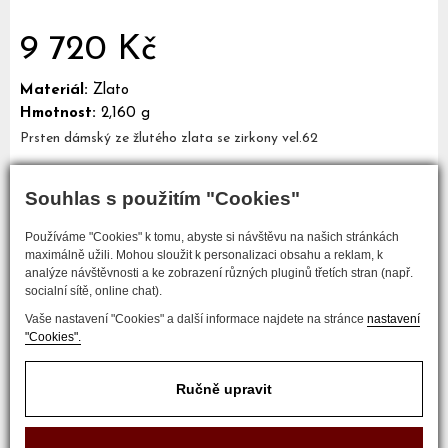
9 720 Kč
Materiál:
Zlato
Hmotnost:
2,160 g
Prsten dámský ze žlutého zlata se zirkony vel.62
Souhlas s použitím "Cookies"
Mám zájem o tento šperk
Používáme "Cookies" k tomu, abyste si návštěvu na našich stránkách
maximálně užili. Mohou sloužit k personalizaci obsahu a reklam, k
analýze návštěvnosti a ke zobrazení různých pluginů třetích stran (např.
socialní sítě, online chat).
Vaše nastavení "Cookies" a další informace najdete na stránce
nastavení
"Cookies".
Ručně upravit
COPYRIGHT © 2017 ZLATNICTVÍ NEŠKUDLA