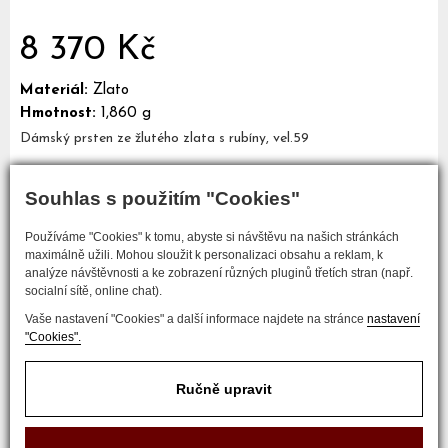
8 370 Kč
Materiál:
Zlato
Hmotnost:
1,860 g
Dámský prsten ze žlutého zlata s rubíny, vel.59
Souhlas s použitím "Cookies"
Mám zájem o tento šperk
Používáme "Cookies" k tomu, abyste si návštěvu na našich stránkách
maximálně užili. Mohou sloužit k personalizaci obsahu a reklam, k
analýze návštěvnosti a ke zobrazení různých pluginů třetích stran (např.
socialní sítě, online chat).
Vaše nastavení "Cookies" a další informace najdete na stránce
nastavení
"Cookies".
Ručně upravit
COPYRIGHT © 2017 ZLATNICTVÍ NEŠKUDLA