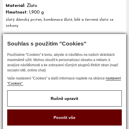
Materiál:
Zlato
Hmotnost:
1,900 g
zlatý dámský prsten, kombinace žluté, bílé a červené zlato se
zirkony
Souhlas s použitím "Cookies"
Mám zájem o tento šperk
Používáme "Cookies" k tomu, abyste si návštěvu na našich stránkách
maximálně užili. Mohou sloužit k personalizaci obsahu a reklam, k
analýze návštěvnosti a ke zobrazení různých pluginů třetích stran (např.
socialní sítě, online chat).
Vaše nastavení "Cookies" a další informace najdete na stránce
nastavení
"Cookies".
Ručně upravit
COPYRIGHT © 2017 ZLATNICTVÍ NEŠKUDLA
Povolit vše
Developed by