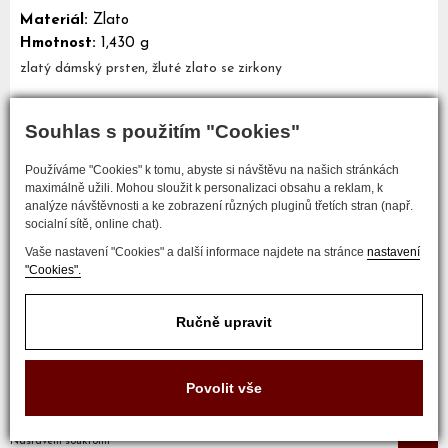
Materiál:
Zlato
Hmotnost:
1,430 g
zlatý dámský prsten, žluté zlato se zirkony
Souhlas s použitím "Cookies"
Mám zájem o tento šperk
Používáme "Cookies" k tomu, abyste si návštěvu na našich stránkách
maximálně užili. Mohou sloužit k personalizaci obsahu a reklam, k
analýze návštěvnosti a ke zobrazení různých pluginů třetích stran (např.
socialní sítě, online chat).
Vaše nastavení "Cookies" a další informace najdete na stránce
nastavení
"Cookies".
Ručně upravit
COPYRIGHT © 2017 ZLATNICTVÍ NEŠKUDLA
Povolit vše
Developed by
Nastavení soukromí