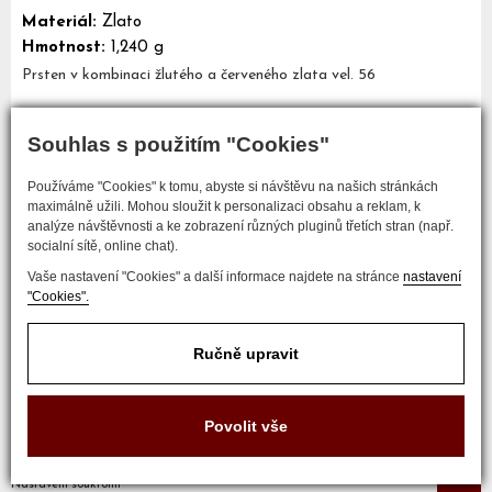
Materiál:
Zlato
Hmotnost:
1,240 g
Prsten v kombinaci žlutého a červeného zlata vel. 56
Souhlas s použitím "Cookies"
Mám zájem o tento šperk
Používáme "Cookies" k tomu, abyste si návštěvu na našich stránkách
maximálně užili. Mohou sloužit k personalizaci obsahu a reklam, k
analýze návštěvnosti a ke zobrazení různých pluginů třetích stran (např.
socialní sítě, online chat).
Vaše nastavení "Cookies" a další informace najdete na stránce
nastavení
"Cookies".
Ručně upravit
COPYRIGHT © 2017 ZLATNICTVÍ NEŠKUDLA
Povolit vše
Developed by
Nastavení soukromí