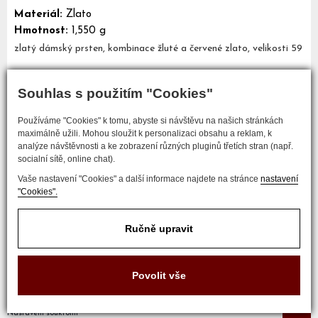
Materiál:
Zlato
Hmotnost:
1,550 g
zlatý dámský prsten, kombinace žluté a červené zlato, velikosti 59
Souhlas s použitím "Cookies"
Mám zájem o tento šperk
Používáme "Cookies" k tomu, abyste si návštěvu na našich stránkách
maximálně užili. Mohou sloužit k personalizaci obsahu a reklam, k
analýze návštěvnosti a ke zobrazení různých pluginů třetích stran (např.
socialní sítě, online chat).
Vaše nastavení "Cookies" a další informace najdete na stránce
nastavení
"Cookies".
Ručně upravit
COPYRIGHT © 2017 ZLATNICTVÍ NEŠKUDLA
Povolit vše
Developed by
Nastavení soukromí