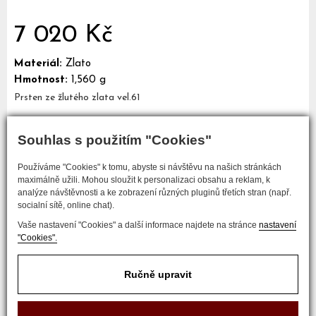
7 020 Kč
Materiál:
Zlato
Hmotnost:
1,560 g
Prsten ze žlutého zlata vel.61
Souhlas s použitím "Cookies"
Mám zájem o tento šperk
Používáme "Cookies" k tomu, abyste si návštěvu na našich stránkách
maximálně užili. Mohou sloužit k personalizaci obsahu a reklam, k
analýze návštěvnosti a ke zobrazení různých pluginů třetích stran (např.
socialní sítě, online chat).
Vaše nastavení "Cookies" a další informace najdete na stránce
nastavení
"Cookies".
Ručně upravit
COPYRIGHT © 2017 ZLATNICTVÍ NEŠKUDLA