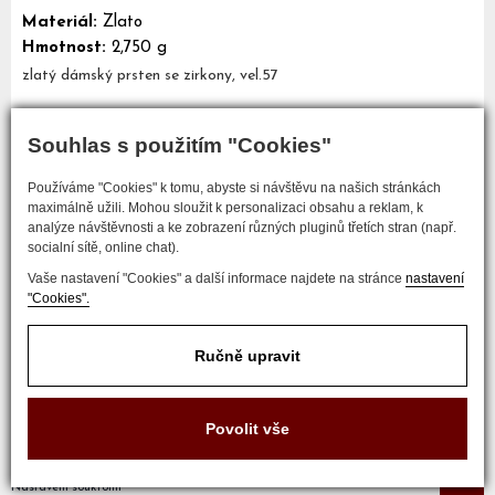
Materiál:
Zlato
Hmotnost:
2,750 g
zlatý dámský prsten se zirkony, vel.57
Souhlas s použitím "Cookies"
Mám zájem o tento šperk
Používáme "Cookies" k tomu, abyste si návštěvu na našich stránkách
maximálně užili. Mohou sloužit k personalizaci obsahu a reklam, k
analýze návštěvnosti a ke zobrazení různých pluginů třetích stran (např.
socialní sítě, online chat).
Vaše nastavení "Cookies" a další informace najdete na stránce
nastavení
"Cookies".
Ručně upravit
COPYRIGHT © 2017 ZLATNICTVÍ NEŠKUDLA
Povolit vše
Developed by
Nastavení soukromí