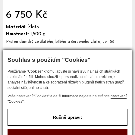
6 750 Kč
Materiál:
Zlato
Hmotnost:
1,500 g
Prsten dámský ze žlutého, bílého a červeného zlata, vel. 58
Souhlas s použitím "Cookies"
Mám zájem o tento šperk
Používáme "Cookies" k tomu, abyste si návštěvu na našich stránkách
maximálně užili. Mohou sloužit k personalizaci obsahu a reklam, k
analýze návštěvnosti a ke zobrazení různých pluginů třetích stran (např.
socialní sítě, online chat).
Vaše nastavení "Cookies" a další informace najdete na stránce
nastavení
"Cookies".
Ručně upravit
COPYRIGHT © 2017 ZLATNICTVÍ NEŠKUDLA