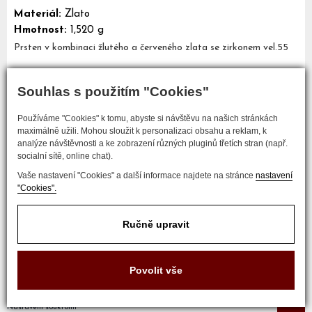
Materiál:
Zlato
Hmotnost:
1,520 g
Prsten v kombinaci žlutého a červeného zlata se zirkonem vel.55
Souhlas s použitím "Cookies"
Mám zájem o tento šperk
Používáme "Cookies" k tomu, abyste si návštěvu na našich stránkách
maximálně užili. Mohou sloužit k personalizaci obsahu a reklam, k
analýze návštěvnosti a ke zobrazení různých pluginů třetích stran (např.
socialní sítě, online chat).
Vaše nastavení "Cookies" a další informace najdete na stránce
nastavení
"Cookies".
Ručně upravit
COPYRIGHT © 2017 ZLATNICTVÍ NEŠKUDLA
Povolit vše
Developed by
Nastavení soukromí