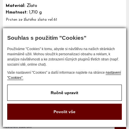
Materiál:
Zlato
Hmotnost:
1,710 g
Prsten ze žlutého zlata vel.61
Souhlas s použitím "Cookies"
Mám zájem o tento šperk
Používáme "Cookies" k tomu, abyste si návštěvu na našich stránkách
maximálně užili. Mohou sloužit k personalizaci obsahu a reklam, k
analýze návštěvnosti a ke zobrazení různých pluginů třetích stran (např.
socialní sítě, online chat).
Vaše nastavení "Cookies" a další informace najdete na stránce
nastavení
"Cookies".
Ručně upravit
COPYRIGHT © 2017 ZLATNICTVÍ NEŠKUDLA
Povolit vše
Developed by
Nastavení soukromí