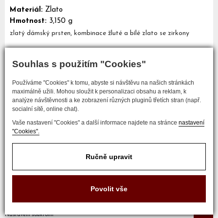
Materiál:
Zlato
Hmotnost:
3,150 g
zlatý dámský prsten, kombinace žluté a bílé zlato se zirkony
Souhlas s použitím "Cookies"
Mám zájem o tento šperk
Používáme "Cookies" k tomu, abyste si návštěvu na našich stránkách
maximálně užili. Mohou sloužit k personalizaci obsahu a reklam, k
analýze návštěvnosti a ke zobrazení různých pluginů třetích stran (např.
socialní sítě, online chat).
Vaše nastavení "Cookies" a další informace najdete na stránce
nastavení
"Cookies".
Ručně upravit
COPYRIGHT © 2017 ZLATNICTVÍ NEŠKUDLA
Povolit vše
Developed by
Nastavení soukromí