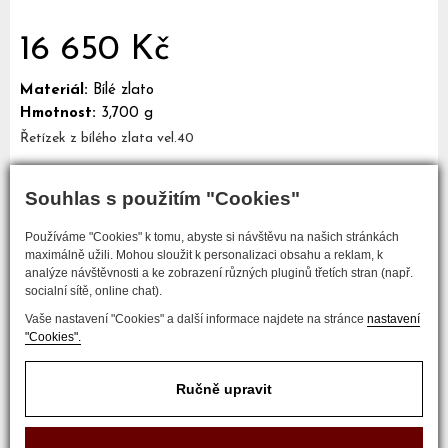
16 650 Kč
Materiál:
Bílé zlato
Hmotnost:
3,700 g
Řetízek z bílého zlata vel.40
Souhlas s použitím "Cookies"
Mám zájem o tento šperk
Používáme "Cookies" k tomu, abyste si návštěvu na našich stránkách
maximálně užili. Mohou sloužit k personalizaci obsahu a reklam, k
analýze návštěvnosti a ke zobrazení různých pluginů třetích stran (např.
socialní sítě, online chat).
Vaše nastavení "Cookies" a další informace najdete na stránce
nastavení
"Cookies".
Ručně upravit
COPYRIGHT © 2017 ZLATNICTVÍ NEŠKUDLA