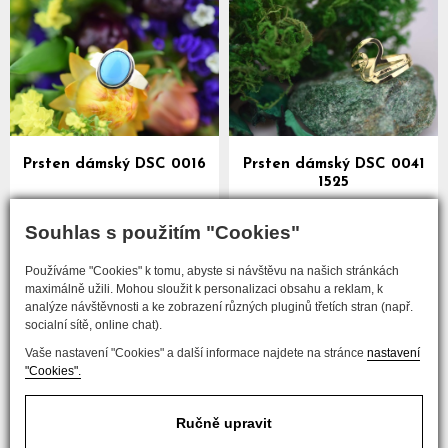
Prsten dámský DSC 0016
Prsten dámský DSC 0041
1525
více
více
Souhlas s použitím "Cookies"
Používáme "Cookies" k tomu, abyste si návštěvu na našich stránkách
předchozí
maximálně užili. Mohou sloužit k personalizaci obsahu a reklam, k
analýze návštěvnosti a ke zobrazení různých pluginů třetích stran (např.
...
1
11
12
13
14
15
socialní sítě, online chat).
Vaše nastavení "Cookies" a další informace najdete na stránce
nastavení
následující
"Cookies".
Ručně upravit