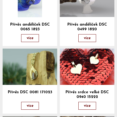
Přívěs andělíček DSC
Přívěs andělíček DSC
0065 1823
0499 1820
více
více
Přívěs DSC 0081 171023
Přívěs srdce velké DSC
0940 15222
více
více