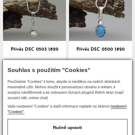
Přívěs DSC 0503 1820
Přívěs DSC 0500 1820
více
více
Souhlas s použitím "Cookies"
Používáme "Cookies" k tomu, abyste si návštěvu na našich stránkách
předchozí
maximálně užili. Mohou sloužit k personalizaci obsahu a reklam, k
analýze návštěvnosti a ke zobrazení různých pluginů třetích stran (např.
...
1
2
3
4
5
8
socialní sítě, online chat).
Vaše nastavení "Cookies" a další informace najdete na stránce
nastavení
následující
"Cookies".
Ručně upravit