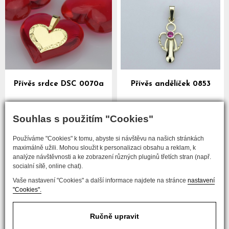
Přívěs srdce DSC 0070a
Přívěs andělíček 0853
více
více
Souhlas s použitím "Cookies"
Používáme "Cookies" k tomu, abyste si návštěvu na našich stránkách
předchozí
maximálně užili. Mohou sloužit k personalizaci obsahu a reklam, k
analýze návštěvnosti a ke zobrazení různých pluginů třetích stran (např.
...
1
3
4
5
6
7
8
socialní sítě, online chat).
Vaše nastavení "Cookies" a další informace najdete na stránce
nastavení
následující
"Cookies".
Ručně upravit