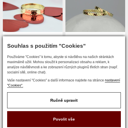
Prsten DSC 0910 15222
Snubní prsteny DSC 0244
Souhlas s použitím "Cookies"
11220
více
více
Používáme "Cookies" k tomu, abyste si návštěvu na našich stránkách
maximálně užili. Mohou sloužit k personalizaci obsahu a reklam, k
analýze návštěvnosti a ke zobrazení různých pluginů třetích stran (např.
1
2
socialní sítě, online chat).
Vaše nastavení "Cookies" a další informace najdete na stránce
nastavení
následující
"Cookies".
Ručně upravit
COPYRIGHT © 2017 ZLATNICTVÍ NEŠKUDLA
Povolit vše