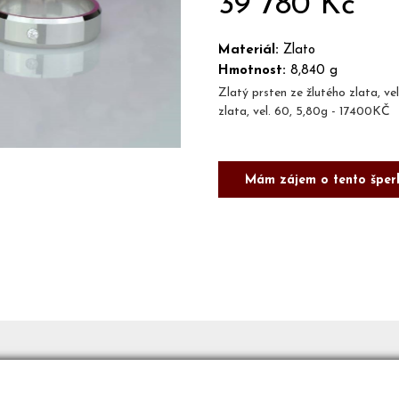
39 780 Kč
Materiál:
Zlato
Hmotnost:
8,840 g
Zlatý prsten ze žlutého zlata, ve
zlata, vel. 60, 5,80g - 17400KČ
Mám zájem o tento šper