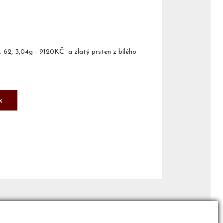
l. 62, 3,04g - 9120KČ a zlatý prsten z bílého
k