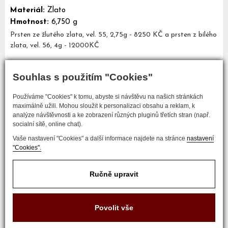
Materiál:
Zlato
Hmotnost:
6,750 g
Prsten ze žlutého zlata, vel. 55, 2,75g - 8250 KČ a prsten z bílého
zlata, vel. 56, 4g - 12000KČ
Souhlas s použitím "Cookies"
Mám zájem o tento šperk
Používáme "Cookies" k tomu, abyste si návštěvu na našich stránkách
maximálně užili. Mohou sloužit k personalizaci obsahu a reklam, k
analýze návštěvnosti a ke zobrazení různých pluginů třetích stran (např.
socialní sítě, online chat).
Vaše nastavení "Cookies" a další informace najdete na stránce
nastavení
"Cookies".
Ručně upravit
COPYRIGHT © 2017 ZLATNICTVÍ NEŠKUDLA
Povolit vše
Developed by