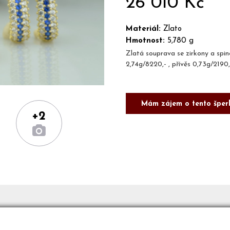
26 010 Kč
Materiál:
Zlato
Hmotnost:
5,780 g
Zlatá souprava se zirkony a spine
2,74g/8220,- , přívěs 0,73g/2190,
Mám zájem o tento šper
+2