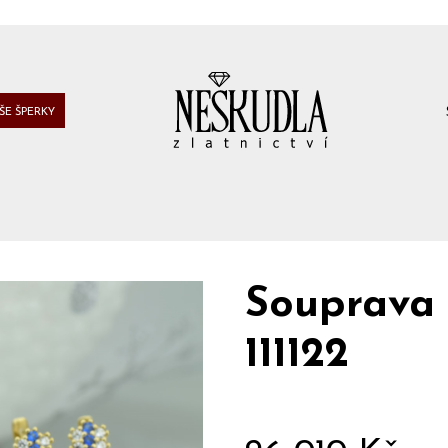
ŠE ŠPERKY
Souprava
111122