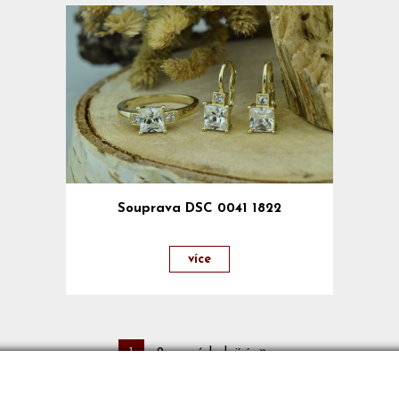
Souprava DSC 0041 1822
více
1
2
následující