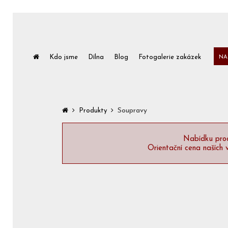
Kdo jsme
Dílna
Blog
Fotogalerie zakázek
NA
Soupravy
Produkty
Nabídku prod
Orientační cena našíc