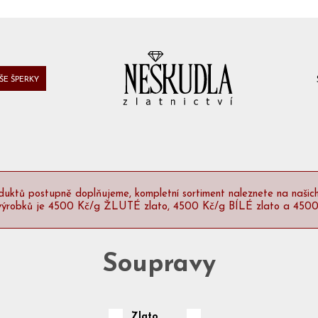
ŠE ŠPERKY
uktů postupně doplňujeme, kompletní sortiment naleznete na našic
h výrobků je 4500 Kč/g ŽLUTÉ zlato, 4500 Kč/g BÍLÉ zlato a 45
Soupravy
Zlato