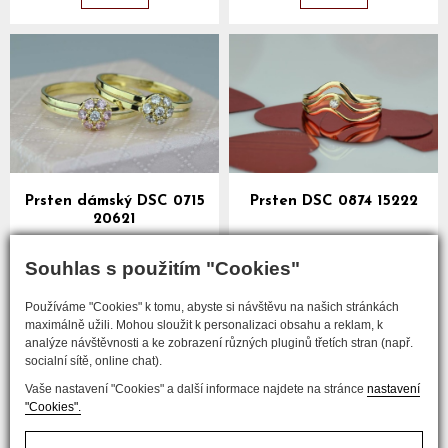
Prsten dámský DSC 0715
Prsten DSC 0874 15222
20621
více
více
Souhlas s použitím "Cookies"
Používáme "Cookies" k tomu, abyste si návštěvu na našich stránkách
předchozí
maximálně užili. Mohou sloužit k personalizaci obsahu a reklam, k
analýze návštěvnosti a ke zobrazení různých pluginů třetích stran (např.
...
...
1
5
6
7
8
9
19
socialní sítě, online chat).
Vaše nastavení "Cookies" a další informace najdete na stránce
nastavení
následující
"Cookies".