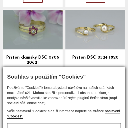
Prsten dámský DSC 0706
Prsten DSC 0524 1820
20621
více
více
Souhlas s použitím "Cookies"
Používáme "Cookies" k tomu, abyste si návštěvu na našich stránkách
předchozí
maximálně užili. Mohou sloužit k personalizaci obsahu a reklam, k
analýze návštěvnosti a ke zobrazení různých pluginů třetích stran (např.
...
...
1
6
7
8
9
10
19
socialní sítě, online chat).
Vaše nastavení "Cookies" a další informace najdete na stránce
nastavení
následující
"Cookies".